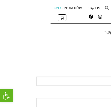
צרו קשר
שלום אורח/ת,
כניסה
קשר
פתח