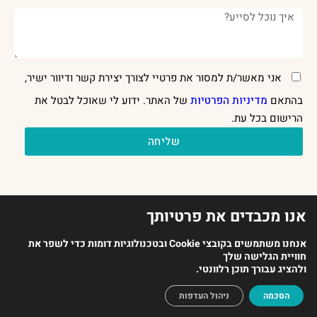
אני מאשר/ת למסור את פרטיי לצורך יצירת קשר ודיוור ישיר,
בהתאם
מדיניות הפרטיות
של האתר. ידוע לי שאוכל לבטל את
הרישום בכל עת.
שליחה
אנו מכבדים את פרטיותך
אנחנו משתמשים בקובצי Cookie ובטכנולוגיות דומות כדי לשפר את
חוויית הגלישה שלך
2023 כל הזכויות שמורות לארגון מנתחי ההתנהגות בישראל |
ולהציג עבורך תוכן רלוונטי.
עיצוב אתר Oish Studio | בניית אתר
HEADUP
הסכמה
ניהול העדפות