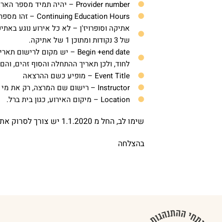
Provider number – יהיה תמיד מספר הארגון שלנו שמופיע במסמך באנגלית: # OP-11-2118
Continuing Education Hours – זהו מספר הנקודות. אירוע של 50 דקות נחשב לנקודה אחת.
אתיקה וסופרויז'ן – לא כל אירוע נוגע באתי
של 3 נקודות ומתוכן 1 של אתיקה.
Begin +end date – יש מקום 
לחוד, ולכן תאריך ההתחלה והסוף זהים, והם 
Event Title – מופיע כשם ההרצאה
Instructor – רישום שם המרצה, רק את מי שיש לו דרגת BCBA.
Location – מיקום האירוע, כגון בית ברל.
שימו לב, החל מ 1.1.2020 יש צורך לסרוק את הטופס באנגלית אל האתר, בצמוד לשורה שהזנתם.
בהצלחה