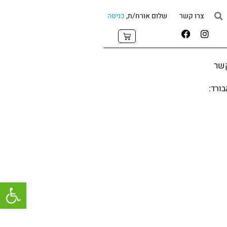
צרו קשר
שלום אורח/ת,
כניסה
קשר
פתח