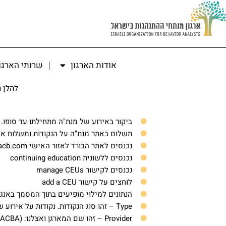
אודות הארגון
שרותי הארגו
להלן הנחיות
ביקור באירוע של מנת"ה מתחילתו עד סופו. 
תשלום באתר מנת"ה על הנקודות ומשלוח אי
נכנסים לאתר הבורד לאזור האישי https://gateway.bacb.com
נכנסים ללשונית continuing education
נכנסים לקישור manage CEUs
לוחצים על קישור add a CEU
הנתונים למילוי מופיעים בתוך המסמך באנ
Type – זהו סוג הנקודות. נקודות על אירוע של מנת"ה הן מסוג 2.
Provider – זהו שם המארגן ואצלנו: The Israeli Association for Certified Behavior Analysts (IACBA)