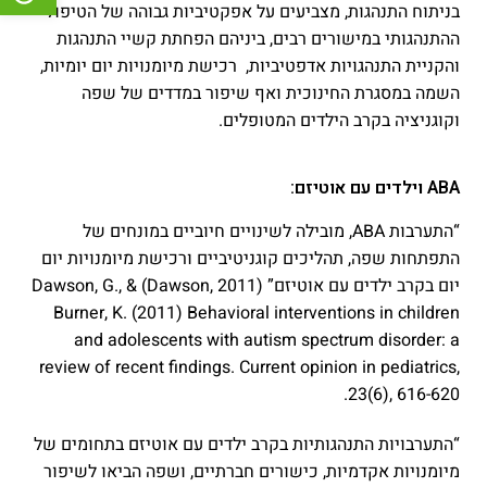
בניתוח התנהגות, מצביעים על אפקטיביות גבוהה של הטיפול
ההתנהגותי במישורים רבים, ביניהם הפחתת קשיי התנהגות
והקניית התנהגויות אדפטיביות, רכישת מיומנויות יום יומיות,
השמה במסגרת החינוכית ואף שיפור במדדים של שפה
וקוגניציה בקרב הילדים המטופלים.
ABA וילדים עם אוטיזם:
“התערבות ABA, מובילה לשינויים חיוביים במונחים של
התפתחות שפה, תהליכים קוגניטיביים ורכישת מיומנויות יום
יום בקרב ילדים עם אוטיזם” (Dawson, 2011) Dawson, G., &
Burner, K. (2011) Behavioral interventions in children
and adolescents with autism spectrum disorder: a
review of recent findings. Current opinion in pediatrics,
23(6), 616-620.‏
“התערבויות התנהגותיות בקרב ילדים עם אוטיזם בתחומים של
מיומנויות אקדמיות, כישורים חברתיים, ושפה הביאו לשיפור