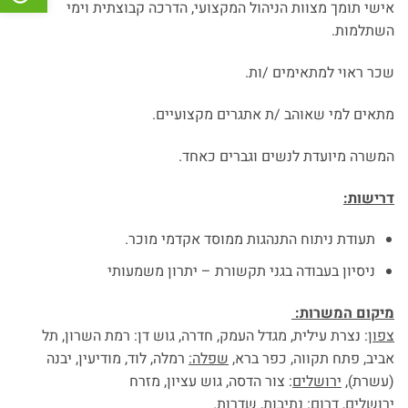
אישי תומך מצוות הניהול המקצועי, הדרכה קבוצתית וימי
השתלמות.
שכר ראוי למתאימים /ות.
מתאים למי שאוהב /ת אתגרים מקצועיים.
המשרה מיועדת לנשים וגברים כאחד.
דרישות:
תעודת ניתוח התנהגות ממוסד אקדמי מוכר.
ניסיון בעבודה בגני תקשורת – יתרון משמעותי
מיקום המשרות:
צפון
: נצרת עילית, מגדל העמק, חדרה, גוש דן: רמת השרון, תל
אביב, פתח תקווה, כפר ברא,
שפלה:
רמלה, לוד, מודיעין, יבנה
(עשרת),
ירושלים
: צור הדסה, גוש עציון, מזרח
ירושלים,
דרום:
נתיבות, שדרות.