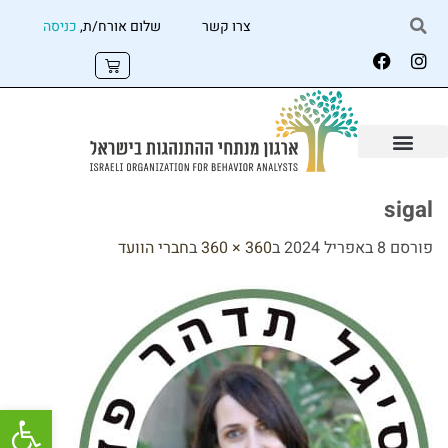
צרו קשר
שלום אורח/ת,
כניסה
sigal
פורסם
8 באפריל 2024
ב
360 × 360
ב
חברי הוועד
פתח