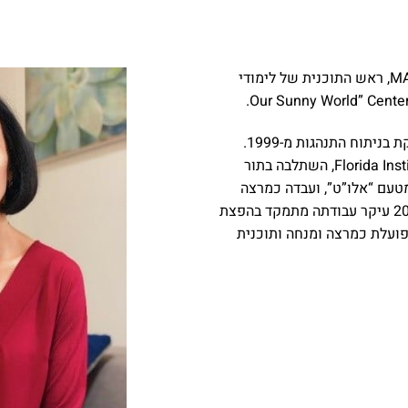
, מנתחת התנהגות מוסמכת MA, BCBA, ראש התוכנית של לימודי
אחת ממנתחות התנהגות הוותיקות בארץ, עוסקת בניתוח התנהגות מ-1999.
למדה ניתוח התנהגות ב- Florida Institute of Technology, השתלבה בתור
טעם “אלו”ט”, ועבדה כמרצה
בתוכנית הסמכה של “סמינר הקיבוצים”. מ-2010 עיקר עבודתה מתמקד בהפצת
פועלת כמרצה ומנחה ותוכנית