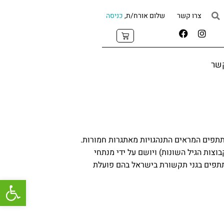
צרו קשר
שלום אורח/ת,
כניסה
קשר
 בהצגת היישום של הליכי הערכה פונקציונאלית פרקטית ולימוד מיומנויות בקרב 6 משתתפים המראים התנהגויות מאתגרות חמורות.
ק של צוות ממרכז FTFBC של פרופ’ הנלי . התהליך נמשך בין 3-5 חודשים (לקבוצות הגיל השונות) ויושם על ידי מנתחי
תתפים בגני תקשורת בישראל בהם פועלת
פתח