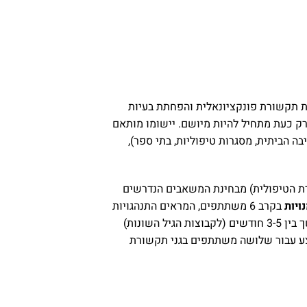
הבניית מיומנויות תקשורת פונקציונאלית והפחתת בעיות
ורק כעת מתחיל להיות מיושם. יישומו מותאם
בה הביתית, מסגרות טיפוליות, בתי ספר),
סגרת הטיפולית) מבחינת המשאבים הנדרשים
ויות
בקרב 6 משתתפים, המראים התנהגויות
מאתגרות חמורות. תהליך היישום נעשה תחת הנחיה מרחוק של צוות מהמרכז FTFBC)) של פרופ’ הנלי . התהליך נמשך בין 3-5 חודשים (לקבוצות הגיל השונות)
וצע עבור שלושה משתתפים בגני תקשורת