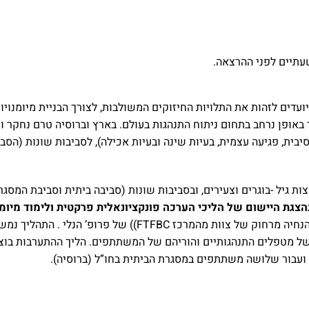
י הערכה פונקציונאלית פרקטית (PFA) מיועדים לזהות את התלויות החיזוקים המשולבות, לצורך 
 באופן נרחב בתחום ניתוח התנהגות בעולם. בארץ וברוסיה טרם נחקר 
בית, פגיעה עצמית, בעיות שינה ובעיות אכילה), לסביבות שונות (הסבי
ות גיל -בוגרים וצעירים, ובסביבות שונות (סביבה ביתית וסביבת המ
הצגת היישום של הליכי הערכה פונקציונאלית פרקטית ולימוד מיומנ
ת של מטפלים התנהגותיים והוריהם של המשתתפים. הליך ההתערבות ב
 ועבור שלושה משתתפים במסגרת הביתית בחו”ל (ברוסיה).