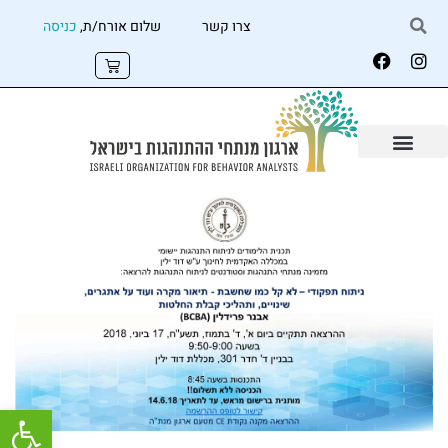
צרו קשר
שלום אורח/ת,
כניסה
פתח