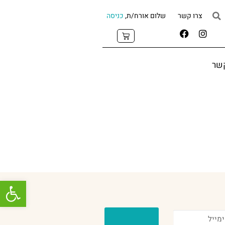
צרו קשר
שלום אורח/ת,
כניסה
קשר
פתח