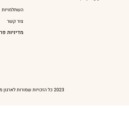
השתלמויות
צור קשר
מדיניות פר
2023 כל הזכויות שמורות לארגון מנתחי ההתנהגות בישראל | עיצוב אתר Oish Studio | בניית אתר