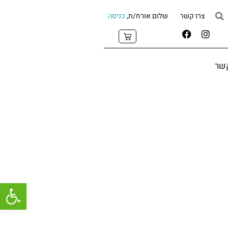
צרו קשר
שלום אורח/ת,
כניסה
קשר
פתח