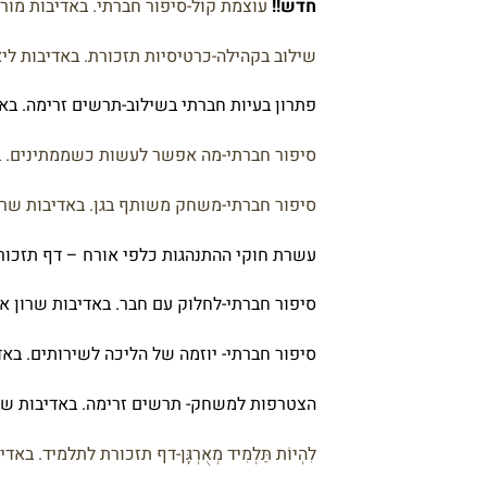
חדש!!
עוצמת קול-סיפור חברתי. באדיבות מור
שילוב בקהילה-כרטיסיות תזכורת. באדיבות ליא
פתרון בעיות חברתי בשילוב-תרשים זרימה. בא
סיפור חברתי-מה אפשר לעשות כשממתינים. ב
סיפור חברתי-משחק משותף בגן. באדיבות שרו
עשרת חוקי ההתנהגות כלפי אורח – דף תזכורת
סיפור חברתי-לחלוק עם חבר. באדיבות שרון א
סיפור חברתי- יוזמה של הליכה לשירותים. בא
הצטרפות למשחק- תרשים זרימה. באדיבות שר
לִהְיוֹת תַּלְמִיד מְאֻרְגָּן-דף תזכורת לתלמיד. בא