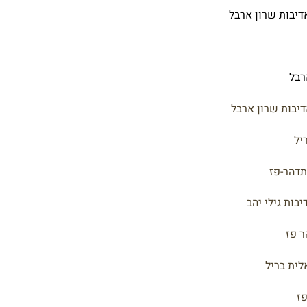
אדיבות שרון ארבל
רבל
יבות שרון ארבל
יל
תדהר-פז
בות גילי יהב
ר פז
לית בריל
פז