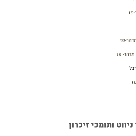
-פז
תדהר-פז
 תדהר- פז
רבל
פז
יווט ותומכי זיכרון