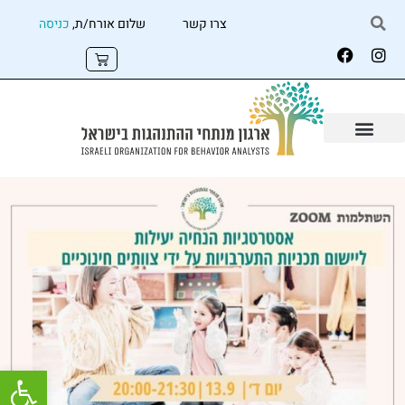
צרו קשר
שלום אורח/ת,
כניסה
פתח