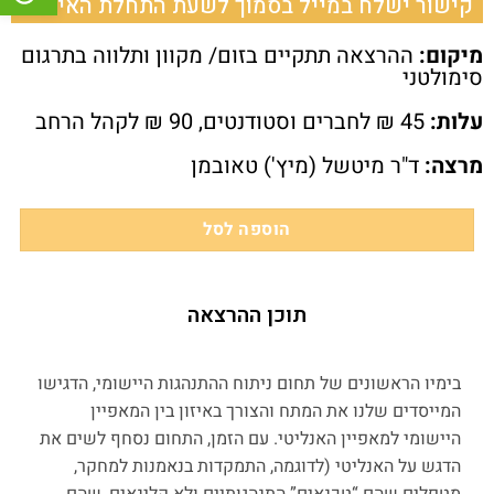
קישור ישלח במייל בסמוך לשעת התחלת האירוע.
מיקום:
ההרצאה תתקיים בזום/ מקוון ותלווה בתרגום
סימולטני
עלות:
45 ₪ לחברים וסטודנטים, 90 ₪ לקהל הרחב
מרצה:
ד"ר מיטשל (מיץ') טאובמן
הוספה לסל
תוכן ההרצאה
בימיו הראשונים של תחום ניתוח ההתנהגות היישומי, הדגישו
המייסדים שלנו את המתח והצורך באיזון בין המאפיין
היישומי למאפיין האנליטי. עם הזמן, התחום נסחף לשים את
הדגש על האנליטי (לדוגמה, התמקדות בנאמנות למחקר,
מטפלים שהם “טכנאים” התנהגותיים ולא קלינאים, שהם