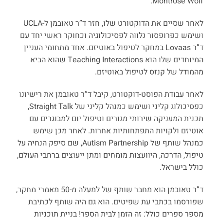
Montrose Wolf.
לאחר שסיים את הדוקטורט שלו, חזר ד”ר טאובמן ל-UCLA
ושימש כפרופסור נלווה לפסיכולוגיה וכחוקר ראשי יחד עם
ד”ר Lovaas במחקר לטיפול באוטיזם. אחד מתחומי העניין
המיוחדים שלו הוא Teaching Interactions שהוא הביא
מהמודל של קנזס לטיפול באוטיזם.
לאחר עבודת הפוסט-דוקטורט, קיבל ד”ר טאובמן את רישיונו
כפסיכולוג קליני ושימש כמנהל קליני של Straight Talk,
תכנית המעניקה שירותי מגורים וטיפול יום למבוגרים עם
אוטיזם ולקויות התפתחותיות אחרות. לאחר מכן שימש
כמנהל שותף של Autism Partnership, שם סיפק הנחיה על
טיפול, הדרכה, היוועצות מומחים ומתן ייעוצים ברחבי העולם,
כולל בישראל.
ד”ר טאובמן הוא מחבר שותף של למעלה מ-50 מאמרי מחקר,
שפורסמו בכתבי עת שפיטים. הוא גם היה שותף לכתיבת
מספר ספרים כולל: זה הזמן לבית הספר! בניית תוכניות