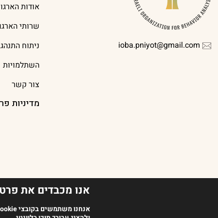
אודות הארגון
שרותי הארגון
ioba.pniyot@gmail.com
ניתוח התנהג
השתלמויות
צור קשר
מדיניות פר
אנו מכבדים את פרטי
2023 כל הזכויות שמורות לארגון מנתחי ההתנהגות בישראל | עיצוב אתר Oish Studio | בניית אתר
אנחנו משתמשים בקובצי Cookie ובטכנולוגיות דומות כדי לשפר את חוויית הגלישה שלך
ולהציג עבורך תוכן רלוונטי.