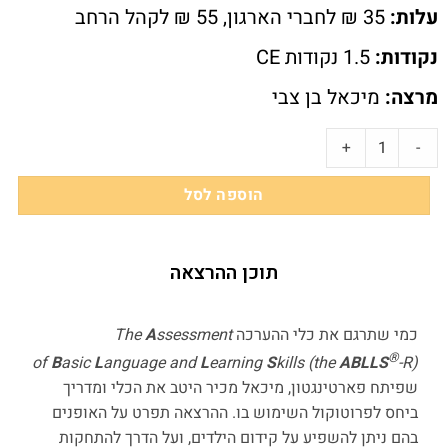
עלות:
35 ₪ לחברי הארגון, 55 ₪ לקהל הרחב
נקודות:
1.5 נקודות CE
מרצה:
מיכאל בן צבי
+
-
הוספה לסל
תוכן ההרצאה
כמי שתרגם את כלי ההערכה
ssessment
A
The
®
of
B
asic
L
anguage and
L
earning
S
kills (the
ABLLS
-R)
שפיתח פארטינגטון, מיכאל מכיר היטב את הכלי ומדריך
ביחס לפרוטוקול השימוש בו. ההרצאה תפרט על האופנים
בהם ניתן להשפיע על קידום הילדים, ועל הדרך להתחקות