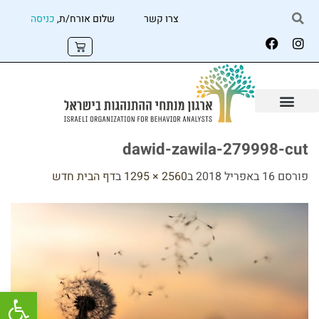
צרו קשר
שלום אורח/ת,
כניסה
dawid-zawila-279998-cut
פורסם
16 באפריל 2018
ב
2560 × 1295
ב
דף הבית חדש
פתח