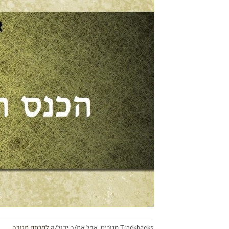
Trackbacks סגורים, אבל את/ה יכול/ה
לפרסם תגובה
.