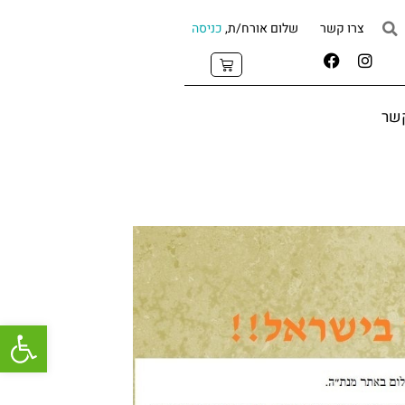
צרו קשר
שלום אורח/ת,
כניסה
קשר
פתח