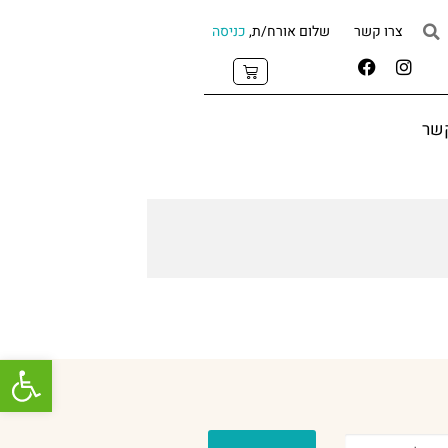
צרו קשר
שלום אורח/ת,
כניסה
קשר
פתח