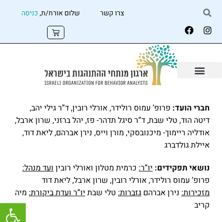
צרו קשר
שלום אורח/ת,
כניסה
חברי הועד:
פרופ’ עמוס רולידר, אורלי רובין, ד”ר גילי יהב,
דיטה הוד, טלי שבת, ד”ר סיגל תדהר- פז, יהל ברזני, שרון ארבל,
אודליה ריימוך- מיכנובסקי, מורן וייס, נירן אברהם, ליאת דוד,
איילת גולדברג
נושאי תפקידים:
יו”ר:
כרמית מטלון ואורלי רובין
ועד מנהל:
פרופ’ עמוס רולידר, אורלי רובין, שרון ארבל, ליאת דוד
מזכירות:
נירן אברהם
גזברות:
טלי שבת
יו”ר ועדת ביקורת:
מיה
פתח
קריב