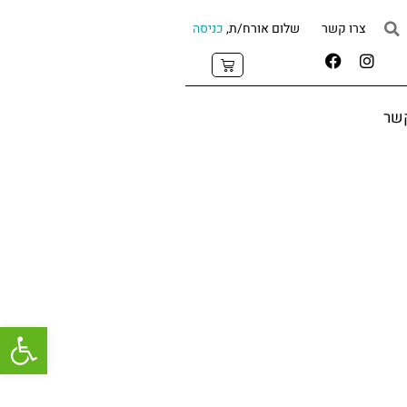
צרו קשר
שלום אורח/ת,
כניסה
קשר
פתח