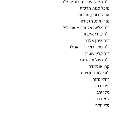
ד”ר מיכל הירשמן, סגנית יו״ר
מיכל סגור, מרכזת
אורלי רובין, מרכזת
מורן וייס, מזכירה
ד”ר אליען אלחדף – אברג’יל
ד”ר שירי אייבזו
ד”ר איתן אלדר
ד”ר נתלי רולידר – אגילה
ד”ר קרין שטרן
ד”ר סיגל תדהר פז
קרן אנגלנדר
ג’ודי לזר רוזנצוויג
רחלי מזור
עינב כהן
גילי יהב
ליאת דוד
טלי וולף