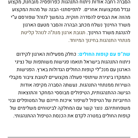
הסברה רחבה אודות ניתוח התנהגות כפרופסיה מובחנת, מקצוע
נבדל ממקצועות אחרים. לתפיסתנו- הבנה של מהות המקצוע
מהווה את הבסיס להסדרה חוקית. בהמשך לנוהל שפורסם ע”י
משרד החינוך נשלח מכתב הבהרה והסבר מטעם הארגון
להנהגת משרד החינוך.
תגובת ארגון מנת”ה לנוהל קליטת
מנתחי התנהגות בחינוך המיוחד.
שת”פ עם קופות החולים:
כחלק מפעילות הארגון לקידום
ניתוח התנהגות בישראל תואמו פגישות משותפות של נציגי
הארגון עם מנכ”לי קופות החולים הגדולות בארץ. הפגישות
התמקדו ביצירת שיתופי פעולה מקצועיים לטובת ציבור מקבלי
השירות ממנתחי התנהגות. נעשתה הסברה מקיפה אודות
הגישה ההתנהגותית, הטיפולים מבוססי המחקר והתוצאות
החיוביות של הטיפול לשיפור איכות חייהם של המטופלים ובני
משפחותיהם. נוצר קשר עם המחלקה לביטוחים משלימים של
קופות החולים במטרה לקדם את הכנסת הטיפול ההתנהגותי.