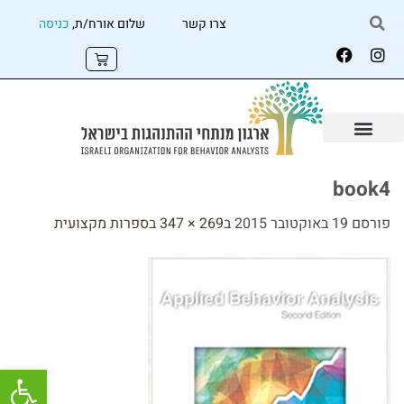
צרו קשר
שלום אורח/ת,
כניסה
book4
פורסם
19 באוקטובר 2015
ב
269 × 347
ב
ספרות מקצועית
פתח