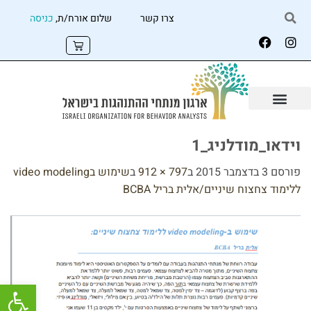
צרו קשר
שלום אורח/ת,
כניסה
וידאו_מודלניג_1
פורסם
3 בדצמבר 2015
ב
797 × 912
ב
שימוש בvideo modeling
ללימוד צחצוח שיניים/אלית בריל BCBA
פתח