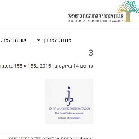
אודות הארגון
שרותי הארגו
3
פורסם
14 באוקטובר 2015
ב
155 × 155
ב
תכניו
Trackbacks סגורים, אבל את/ה יכול/ה
לפרסם תגובה
.