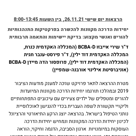
הרצאות יום שישי 26.11.21, בין השעות 8:00-13:45
יחידות הדרכה מקוונות להכשרה בפרקטיקות התנהגותיות
להורים ואנשי מקצוע: בדיקת יישימות והתאמה תרבותית
ד”ר שירי אייבזו
BCBA-D
(המכללה האקדמית כנרת,
המכללה האקדמית דוד ילין)
,
ד”ר פירסט-ענבר חגית
(המכללה האקדמית דוד ילין), פרופסור הדה מיידן BCBA-D
(אוניברסיטת אילינוי אורבנה-שמפיין)
מטרת ההרצאה לתאר פרויקט שזכה למענק מודעות הציבור
2019 ובמהלכו תורגמו יחידות הדרכה מקוונות המיועדות
להורים ומטפלים של ילדים צעירים עם עיכובים התפתחותיים
וליקויי תקשורת לשפה העברית בכדי להנגישן לאוכלוסיית
נותני הטיפול בישראל. בהרצאה יוצג הרקע התיאורטי והרציונל
לכינון יחידות הדרכה המקוונות ונמחיש יחידות הדרכה
העוסקות במיומנויות ארגון הסביבה, הדגמה וחיקוי, הוראה