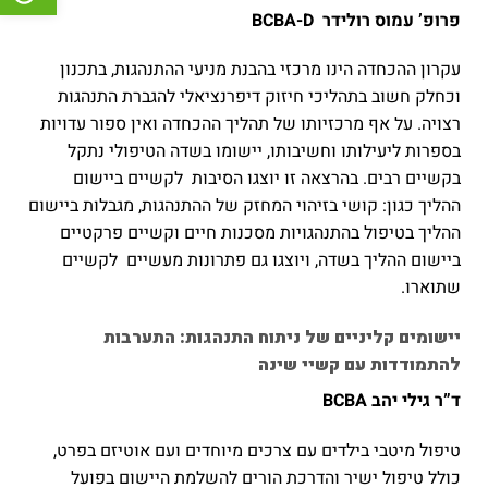
פרופ’ עמוס רולידר
BCBA-D
עקרון ההכחדה הינו מרכזי בהבנת מניעי ההתנהגות, בתכנון
וכחלק חשוב בתהליכי חיזוק דיפרנציאלי להגברת התנהגות
רצויה. על אף מרכזיותו של תהליך ההכחדה ואין ספור עדויות
בספרות ליעילותו וחשיבותו, יישומו בשדה הטיפולי נתקל
בקשיים רבים. בהרצאה זו יוצגו הסיבות לקשיים ביישום
ההליך כגון: קושי בזיהוי המחזק של ההתנהגות, מגבלות ביישום
ההליך בטיפול בהתנהגויות מסכנות חיים וקשיים פרקטיים
ביישום ההליך בשדה, ויוצגו גם פתרונות מעשיים לקשיים
שתוארו.
יישומים קליניים של ניתוח התנהגות: התערבות
להתמודדות עם קשיי שינה
ד”ר גילי יהב BCBA
טיפול מיטבי בילדים עם צרכים מיוחדים ועם אוטיזם בפרט,
כולל טיפול ישיר והדרכת הורים להשלמת היישום בפועל