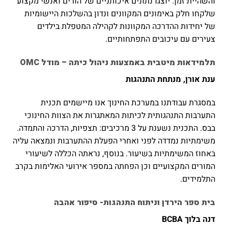
והשהיית זמן. יוצגו נתונים איכותניים של הורים ואנשי מקצוע
שלקחו חלק באימונים המקוונים ונדון בהשלכות היישומיות
של יחידות ההדרכה המקוונות לקהילה המטפלת בילדים
צעירים עם עיכובים התפתחותיים.
תלמידאות מיטבית באמצעות ניהול כיתה – מודל
OMC
ענת אורן, מנתחת התנהגות
במסגרת עבודתנו במערכת החינוך אנו מיישמים תכנית
התערבות התנהגותית לכיתות המאתגרות את הצוות החינוכי
בבס. התכנית נשענת על 3 מרכיבים: תצפיות, הדרכה והתמדה.
משימתיות נמדדה לפני ואחרי הפעלת ההתערבות ונמצאה עליה
באחוז המשימתיות בשיעור. בנוסף, נראתה הכללה לשיעורי
המורים המקצועיים וכן הפחתה במספר אירועי האלימות בקרב
התלמידים.
בית ספר הירדן וניתוח התנהגות- סיפור אהבה
דנה בלוך
BCBA