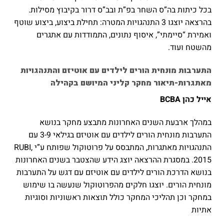
בכל כיתות בה”ס השחר בפ”ת ובב”ס דרור בקיבוץ מסילות.
בהרצאה יוצגו 3 התנהגויות המטרה: תחילת ביצוע, ביצוע שוטף
ואמירת “סיימתי”, איסוף נתונים, התמודדות עם אתגרים
מהשטח ועוד.
התערבות מונחית הורים לילדים עם אוטיזם והתנהגויות
מאתגרות-תיאור מחקר קליני המיושם בקהילה
אייל כהן BCBA
במהלך ארבעת השנים האחרונות מתבצע מחקר בנושא
התערבות מונחית הורים לילדים עם אוטיזם בגילאי 3-9 עם
התנהגויות מאתגרות, המתבסס על פרוטוקול שפותח ע”י RUBI,
2015. במסגרת ההרצאה יוצג הידע שהצטבר בשנים האחרונות
בנושא הדרכת הורים לילדים עם אוטיזם עם דגש על התערבות
מונחית הורים. יוצגו חלקים מהפרוטוקול שנעשה בו שימוש
במחקר וכן תהליכי המחקר כולל תוצאות ראשוניות וסוגיות
אתיות