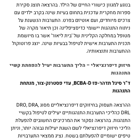
בנוגע למגוון כישורי החיים של הילד. בהרצאה תוצג סקירת
ספרות מחקרית עדכנית בתחום בעיות שינה בקרב ילדים עם
צרכים מיוחדים, ועם אוטיזם בפרט. התערבות הנשענת על
ניתוח התנהגות יישומי כדיסציפלינה וכן תיאור מקרה של
מטופל במחלקה הקלינית של ‘בית ליאור’ אשר בו מיושמת
תכנית התערבות אישית לטיפול בבעיות שינה. יוצג פרוטוקול
ההתערבות ותוצאותיה.
חיזוק דיפרנציאלי – הליך התערבות יעיל להפחתת קשיי
התנהגות
ד”ר סיגל תדהר-פז BCBA-D
, עדי פסטרנק-צור, מנתחת
התנהגות
ההרצאה תעסוק בחיזוקים דיפרנציאליים מסוג DRO, DRA,
DRL כהליכי התערבות התנהגותיים יעילים לטיפול בקשיי
התנהגות. בהרצאה נסקור את המרכיבים החשובים להפעלת
הליכי חיזוק דיפרנציאלי לשם השגת יעילות גבוהה יותר, וניתן
טיפים ישומיים להפעלתם בשטח. נציג ממצאי התערבויות