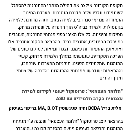
תקופת הקורונה אילצה את קהילת מנתחי ההתנהגות להסתגל
לשינויים שנכפו עליה מכורח הנסיבות. מערכת החינוך
התמודדה עם ימי סגר רבים, למידה בזום, חזרה מדורגת ללמידה
בקפסולות, ולמידה בביה”ס תוך הקפדה על שמירת מרחק,
מסיכות והיגיינה. כל אלו הציבו בפני מנתחי התנהגות, העובדים
במערכת החינוכית, אתגרים רבים. ההרצאה תסקור אתגרים אלו
ואת אופן ההתמודדות עימם. יוצגו דוגמאות לסוגים שונים של
הערכה תפקודית, שנעשתה במהלך הלמידה מרחוק, קשיי
התנהגות שתלמידים הפגינו, תוכניות התערבות שנכתבו,
וההתאמות שנדרשו ממנתחי ההתנהגות בהדרכה של צוותי
חינוך והורים.
“הלומד העצמאי”: פרוטוקול ישומי לקידום למידה
עצמאית בקרב תלמידים עם
ASD
אלית בריל
BCBA
וחיה פניגשטין
MA, B.OT
בריפוי בעיסוק
בהרצאה יוצג פרוטוקול “הלומד העצמאי” שנבנה ע”י מנתחת
התנהגות ומרפאה בעיסוק ויושם במסגרת קבוצה שהועברה