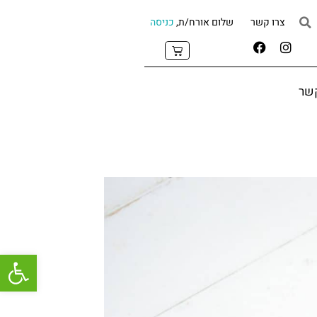
צרו קשר
שלום אורח/ת,
כניסה
קשר
פתח