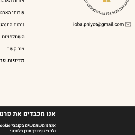
אודות הארגון
שרותי הארגון
ioba.pniyot@gmail.com
ניתוח התנהג
השתלמויות
צור קשר
מדיניות פר
אנו מכבדים את פרטי
2023 כל הזכויות שמורות לארגון מנתחי ההתנהגות בישראל | עיצוב אתר Oish Studio | בניית אתר
אנחנו משתמשים בקובצי Cookie ובטכנולוגיות דומות כדי לשפר את חוויית הגלישה שלך
ולהציג עבורך תוכן רלוונטי.