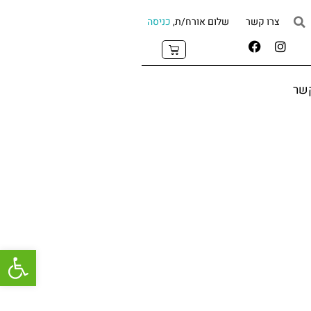
צרו קשר
שלום אורח/ת,
כניסה
קשר
פתח