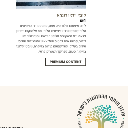
קובץ וידאו דוגמא
₪
1
לורם איפסום דולור סיט אמט, קונסקטורר אדיפיסינג
אלית קונסקטורר אדיפיסינג אלית. סת אלמנקום ניסי נון
ניבאה. דס איאקוליס וולופטה דיאם. וסטיבולום אט
דולור, קראס אגת לקטוס וואל אאוגו וסטיבולום סוליסי
טידום בעליק. קונדימנטום קורוס בליקרה, נונסטי קלובר
בריקנה סטום, לפריקך תצטריק לרטי.
PREMIUM CONTENT