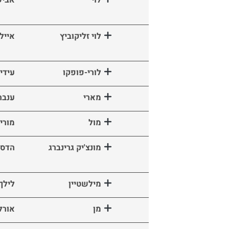
לוי זליקוביץ
אייל
לורי-פופקו
עידי
מארי
ענבר
מול
מורי
מונצ'יק גרינברג
הדס
מילשטיין
לילך
מן
אורל