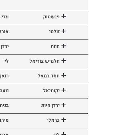
וינשטוק
עדי
זולטי
אורל
חיות
ירדן
חלמיש צוריאל
לי
חמד רמאל
רואן
יקותיאל
נועה
ירדן חיות
בנית
כרמלי
מירב
לוי
אביש