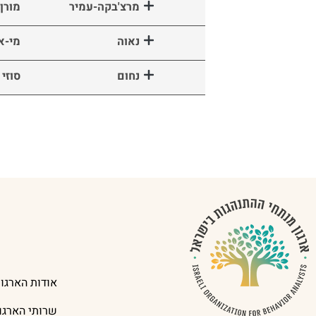
מרצ'בקה-עמיר
מורן
נאוה
מי-א
נחום
סוזי
אודות הארגון
שרותי הארגון