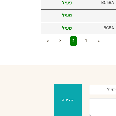
BCaBA
פעיל
פעיל
BCBA
פעיל
»
3
2
1
«
שליחה