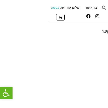
צרו קשר
שלום אורח/ת,
כניסה
קשר
פתח