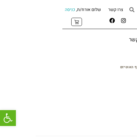
צרו קשר
שלום אורח/ת,
כניסה
קשר
 האוטיזם
פתח