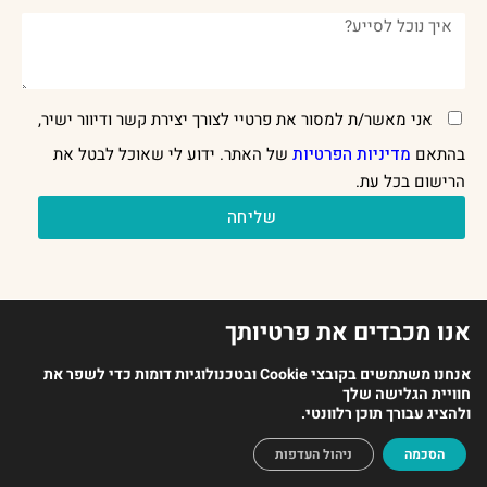
אני מאשר/ת למסור את פרטיי לצורך יצירת קשר ודיוור ישיר,
בהתאם
מדיניות הפרטיות
של האתר. ידוע לי שאוכל לבטל את
הרישום בכל עת.
שליחה
אנו מכבדים את פרטיותך
אנחנו משתמשים בקובצי Cookie ובטכנולוגיות דומות כדי לשפר את
חוויית הגלישה שלך
2023 כל הזכויות שמורות לארגון מנתחי ההתנהגות בישראל |
ולהציג עבורך תוכן רלוונטי.
עיצוב אתר Oish Studio | בניית אתר
HEADUP
הסכמה
ניהול העדפות