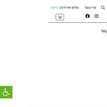
צרו קשר
שלום אורח/ת,
כניסה
קשר
פתח