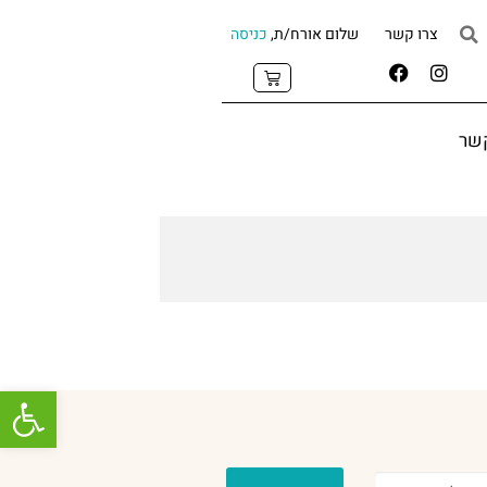
צרו קשר
שלום אורח/ת,
כניסה
קשר
פתח