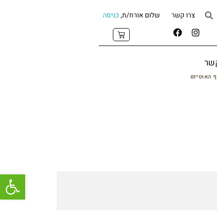
צרו קשר
שלום אורח/ת,
כניסה
קשר
 האוטיזם
פתח