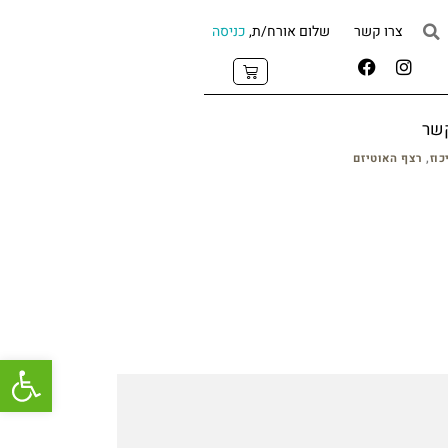
צרו קשר
שלום אורח/ת,
כניסה
קשר
כוז
,
רצף האוטיזם
פתח