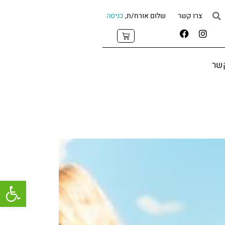
צרו קשר
שלום אורח/ת,
כניסה
קשר
פתח