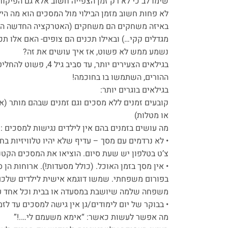
שימו לב כי לא רק זמן הצפייה חשוב אלא גם הפיקוח 
לא פחות חשוב מזמן הבילוי מול המסכים הוא מה היל
באיזה משחקים הם משחקים (האטרקציה החדשה הי
מגדלים קקי…) ובאילו תכנים הם צופים- האם אלו תכנ
נשמע ממש לא פשוט, אז איך עושים את זה?
בגילאים הצעירים יותר, עד סביב גיל 4, פשוט להחליט ולהפסיק! השלט בידיכם
ההורים, השתמשו בו בחוכמה!
בגילאים בוגרים יותר:
קובעים זמנים ללא מסכים וגם זמנים שבהם מותר (א
או מטלות)
מה עושים בזמנים בהם אין לילדים נגישות למסכים :
• לא נרדמים עם מסך – עדיף שלא יהיו טלוויזיות בח
צ’ט בטלפון יש שעת סיום. הוציאו את המסכים הקטני
• אין מסך בזמן האוכל. (כולל מסעדות!). ארוחות הן 
בפורום משפחתי. שמשו דוגמא אישית לילדים שלכם!
משפחה שלמה שיושבת במסעדה או בבית וכל אחד ע
• בבוקר של יום לימודים/גן אין גישה למסכים עד לז
מה אפשר לעשות כאשר: “אימא משעמם לי….!”