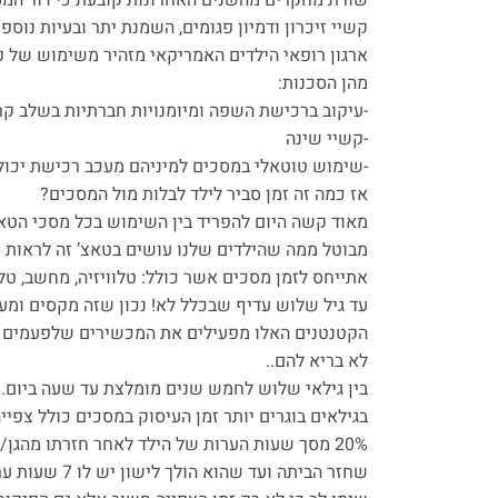
שורת מחקרים מהשנים האחרונות קובעת כי דור המסכ
קשיי זיכרון ודמיון פגומים, השמנת יתר ובעיות נוספו
ארגון רופאי הילדים האמריקאי מזהיר משימוש של פ
מהן הסכנות:
-עיקוב ברכישת השפה ומיומנויות חברתיות בשלב קר
-קשיי שינה
-שימוש טוטאלי במסכים למיניהם מעכב רכישת יכולות 
אז כמה זה זמן סביר לילד לבלות מול המסכים?
מאוד קשה היום להפריד בין השימוש בכל מסכי הטאצ’
מבוטל ממה שהילדים שלנו עושים בטאצ’ זה לראות סר
אתייחס לזמן מסכים אשר כולל: טלוויזיה, מחשב, טל
עד גיל שלוש עדיף שבכלל לא! נכון שזה מקסים ומע
הקטנטנים האלו מפעילים את המכשירים שלפעמים 
לא בריא להם..
בין גילאי שלוש לחמש שנים מומלצת עד שעה ביום.
בגילאים בוגרים יותר זמן העיסוק במסכים כולל צפייה בטלוי
20% מסך שעות הערות של הילד לאחר חזרתו מהגן/ביה”ס. כלומר, ילד שמרגע
שחזר הביתה ועד שהוא הולך לישון יש לו 7 שעות ערות, לדוגמא: הגיע הביתה בשתיים והולך לישון בתשע – משך צפייה סביר הוא עד שעה ועשרים ביום.