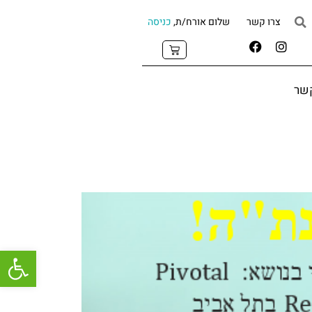
צרו קשר
שלום אורח/ת,
כניסה
קשר
פתח