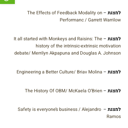
למצגת
–
The Effects of Feedback Modality on
Performanc / Garrett Warrilow
למצגת
–
It all started with Monkeys and Raisins: The
history of the intrinsic-extrinsic motivation
debate/ Merrilyn Akpapuna and Douglas A. Johnson
למצגת
–
Engineering a Better Culture/ Briav Molina
למצגת
–
The History Of OBM/ McKaela O’Brien
למצגת
–
Safety is everyone’s business / Alejandro
Ramos